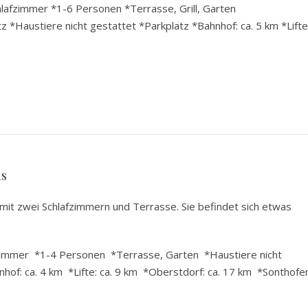
afzimmer *1-6 Personen *Terrasse, Grill, Garten
tz *Haustiere nicht gestattet *Parkplatz *Bahnhof: ca. 5 km *Lifte
us
it zwei Schlafzimmern und Terrasse. Sie befindet sich etwas
immer *1-4 Personen *Terrasse, Garten *Haustiere nicht
hof: ca. 4 km *Lifte: ca. 9 km *Oberstdorf: ca. 17 km *Sonthofe