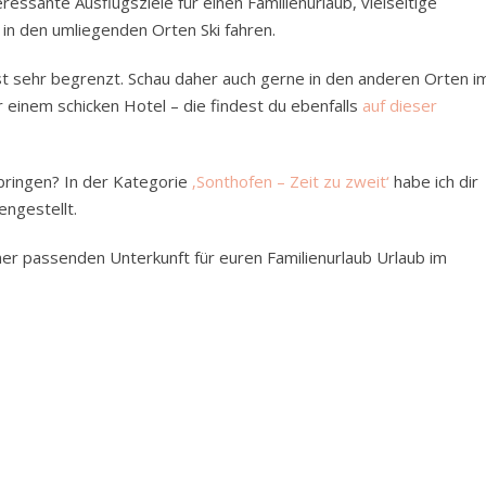
essante Ausflugsziele für einen Familienurlaub, vielseitige
in den umliegenden Orten Ski fahren.
st sehr begrenzt. Schau daher auch gerne in den anderen Orten i
einem schicken Hotel – die findest du ebenfalls
auf dieser
bringen? In der Kategorie
‚Sonthofen – Zeit zu zweit‘
habe ich dir
ngestellt.
iner passenden Unterkunft für euren Familienurlaub Urlaub im