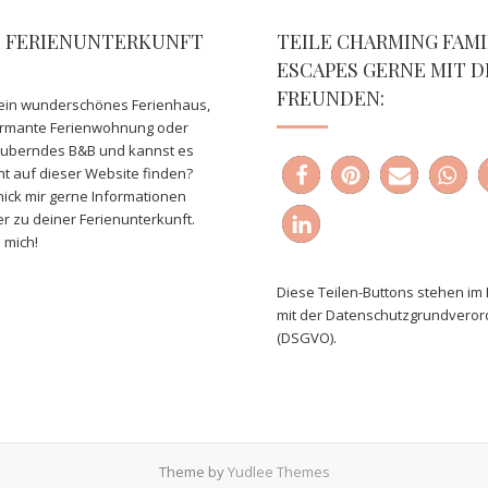
E FERIENUNTERKUNFT
TEILE CHARMING FAMI
ESCAPES GERNE MIT D
FREUNDEN:
ein wunderschönes Ferienhaus,
armante Ferienwohnung oder
auberndes B&B und kannst es
ht auf dieser Website finden?
ick mir gerne Informationen
er zu deiner Ferienunterkunft.
 mich!
Diese Teilen-Buttons stehen im 
mit der Datenschutzgrundvero
(DSGVO).
Theme by
Yudlee Themes