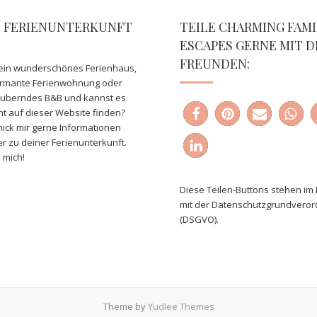
E FERIENUNTERKUNFT
TEILE CHARMING FAMI
ESCAPES GERNE MIT D
FREUNDEN:
ein wunderschönes Ferienhaus,
armante Ferienwohnung oder
auberndes B&B und kannst es
ht auf dieser Website finden?
ick mir gerne Informationen
er zu deiner Ferienunterkunft.
 mich!
Diese Teilen-Buttons stehen im 
mit der Datenschutzgrundvero
(DSGVO).
Theme by
Yudlee Themes