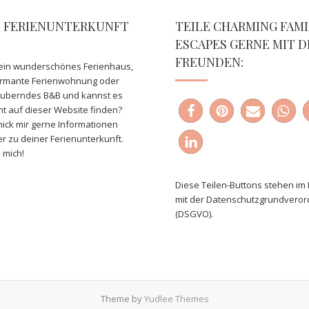
E FERIENUNTERKUNFT
TEILE CHARMING FAMI
ESCAPES GERNE MIT D
FREUNDEN:
ein wunderschönes Ferienhaus,
armante Ferienwohnung oder
auberndes B&B und kannst es
ht auf dieser Website finden?
ick mir gerne Informationen
er zu deiner Ferienunterkunft.
 mich!
Diese Teilen-Buttons stehen im 
mit der Datenschutzgrundvero
(DSGVO).
Theme by
Yudlee Themes