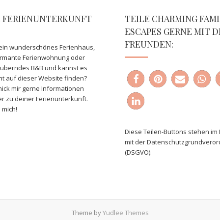
E FERIENUNTERKUNFT
TEILE CHARMING FAMI
ESCAPES GERNE MIT D
FREUNDEN:
ein wunderschönes Ferienhaus,
armante Ferienwohnung oder
auberndes B&B und kannst es
ht auf dieser Website finden?
ick mir gerne Informationen
er zu deiner Ferienunterkunft.
 mich!
Diese Teilen-Buttons stehen im 
mit der Datenschutzgrundvero
(DSGVO).
Theme by
Yudlee Themes