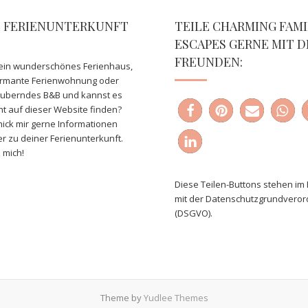
E FERIENUNTERKUNFT
TEILE CHARMING FAMI
ESCAPES GERNE MIT D
FREUNDEN:
ein wunderschönes Ferienhaus,
armante Ferienwohnung oder
auberndes B&B und kannst es
ht auf dieser Website finden?
ick mir gerne Informationen
er zu deiner Ferienunterkunft.
 mich!
Diese Teilen-Buttons stehen im 
mit der Datenschutzgrundvero
(DSGVO).
Theme by
Yudlee Themes