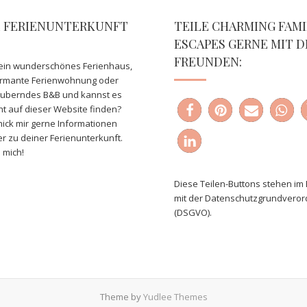
E FERIENUNTERKUNFT
TEILE CHARMING FAMI
ESCAPES GERNE MIT D
FREUNDEN:
ein wunderschönes Ferienhaus,
armante Ferienwohnung oder
auberndes B&B und kannst es
ht auf dieser Website finden?
ick mir gerne Informationen
er zu deiner Ferienunterkunft.
 mich!
Diese Teilen-Buttons stehen im 
mit der Datenschutzgrundvero
(DSGVO).
Theme by
Yudlee Themes