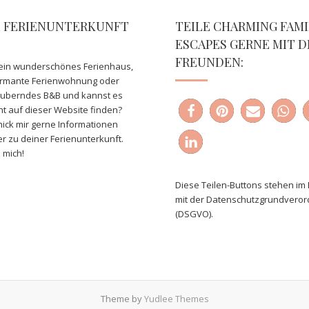
E FERIENUNTERKUNFT
TEILE CHARMING FAMI
ESCAPES GERNE MIT D
FREUNDEN:
ein wunderschönes Ferienhaus,
armante Ferienwohnung oder
auberndes B&B und kannst es
ht auf dieser Website finden?
ick mir gerne Informationen
er zu deiner Ferienunterkunft.
 mich!
Diese Teilen-Buttons stehen im 
mit der Datenschutzgrundvero
(DSGVO).
Theme by
Yudlee Themes