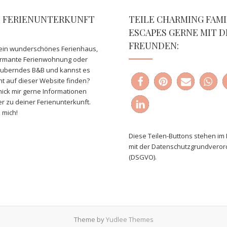
E FERIENUNTERKUNFT
TEILE CHARMING FAMI
ESCAPES GERNE MIT D
FREUNDEN:
ein wunderschönes Ferienhaus,
armante Ferienwohnung oder
auberndes B&B und kannst es
ht auf dieser Website finden?
ick mir gerne Informationen
er zu deiner Ferienunterkunft.
 mich!
Diese Teilen-Buttons stehen im 
mit der Datenschutzgrundvero
(DSGVO).
Theme by
Yudlee Themes